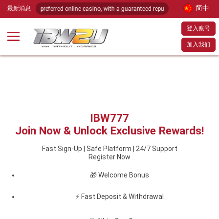
简中
最新消息
d Singapore preferred online casino, with a guaranteed reputation and a secure pla
登入账号
加入我们
IBW777
Join Now & Unlock Exclusive Rewards!
Fast Sign-Up | Safe Platform | 24/7 Support
Register Now
🎁 Welcome Bonus
⚡ Fast Deposit & Withdrawal