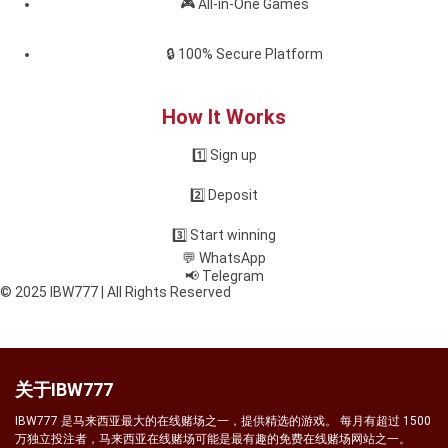
🎮 All-in-One Games
🔒 100% Secure Platform
How It Works
1️⃣ Sign up
2️⃣ Deposit
3️⃣ Start winning
💬 WhatsApp
📢 Telegram
© 2025 IBW777 | All Rights Reserved
关于IBW777
IBW777 是马来西亚最大的在线赌场之一，提供精选的游戏。 每月有超过 1500
万独立投注者，马来西亚在线赌场可能是最有趣的免费在线赌场网站之一。