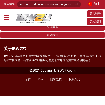
简中
最新消息
a and Singapore preferred online casino, with a guaranteed reputation and a secur
登入账号
加入我们
登入账号
加入我们
关于IBW777
IBW777 是马来西亚最大的在线赌场之一，提供精选的游戏。 每月有超过 1500
万独立投注者，马来西亚在线赌场可能是最有趣的免费在线赌场网站之一。
@2021 Copyright.
IBW777.com
首页
条款
隐私政策
联系方式